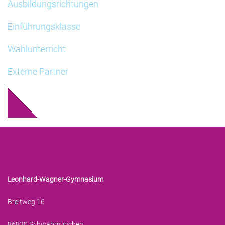
Ausbildungsrichtungen
Einführungsklasse
Wahlunterricht
Externe Partner
Leonhard-Wagner-Gymnasium
Breitweg 16
86830 Schwabmünchen