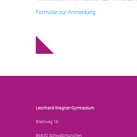
Formular zur Anmeldung
Leonhard-Wagner-Gymnasium
Breitweg 16
86830 Schwabmünchen